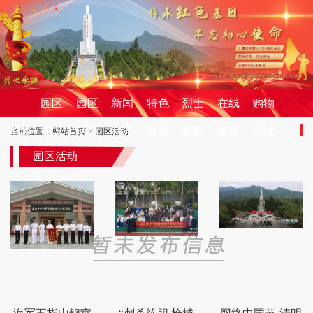
园区
园区
新闻
特色
烈士
在线
购物
首页
概况
活动
动态
景点
事迹
留言
商城
当前位置：
网站首页
>
园区活动
园区活动
VR全
联系
景
我们