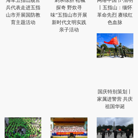
海军五指山舰官
“刺杀练胆 枪械
网络中国节·清明
兵代表走进五指
探奇 野炊寻
丨五指山：缅怀
山市开展国防教
味”五指山市开展
革命先烈 赓续红
育主题活动
新时代文明实践
色血脉
亲子活动
国庆特别策划丨
家属进警营 共庆
祖国华诞